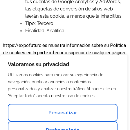
tus cuentas de Google Analytics y AdWords,
las etiquetas de conversión de sitios web
leerán esta cookie, a menos que la inhabilites
Tipo: Tercero
Finalidad: Analítica
https://expofuturo.es muestra información sobre su Política
de cookies en la parte inferior o superior de cualquier página
del portal con cada inicio de sesión.
Valoramos su privacidad
Ante esta información es posible llevar a cabo las siguientes
Utilizamos cookies para mejorar su experiencia de
acciones:
navegación, publicar anuncios o contenidos
personalizados y analizar nuestro tráfico. Al hacer clic en
"Aceptar todo", acepta nuestro uso de cookies.
Aceptar cookies: No se volverá a visualizar este
aviso al acceder a cualquier página del portal
durante la presente sesión.
Personalizar
Modificar/personalizar su configuración: Podrá
obtener más información sobre qué son las